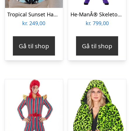
Tropical Sunset Hawaiiskjorte
He-ManÂ® Skeletor Kostume
kr.
249,00
kr.
799,00
Gå til shop
Gå til shop