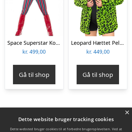
Space Superstar Kostume
Leopard Hættet Pelsjakke Neongrøn
kr.
499,00
kr.
449,00
Gå til shop
Gå til shop
×
Varekategorier
Dette website bruger tracking cookies
Produkter
Dette websted bruger cookies til at forbedre brugeroplevelsen. Ved at